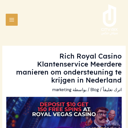
خطي
Post
MAIN
لى
navigation
MENU
لمحتوى
Rich Royal Casino
Klantenservice Meerdere
manieren om ondersteuning te
krijgen in Nederland
اترك تعليقاً
/
Blog
/ بواسطة
marketing