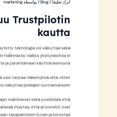
اترك تعليقاً
/
Blog
/ بواسطة
marketing
u Trustpilotin
kautta
ytetty teknologia voi vaikuttaa sekä
n hallinnasta. Vaikka yksityiskohtia ei
musta ja parantamaan käyttökokemusta.
 osio tarjoaa näkemyksiä siitä, miten
oi vaikuttaa pelaajien luottamukseen.
jat mainitsevat sekä positiivisia että
n tärkeää muistaa, että arvostelut ovat
oamaan tasapainoisen kuvan ja korostaa