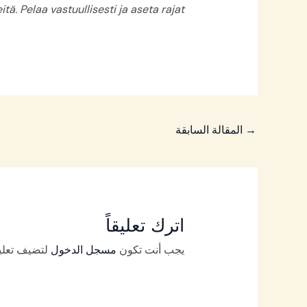
tä. Pelaa vastuullisesti ja aseta rajat.
→
المقالة السابقة
اترك تعليقاً
يجب أنت تكون
مسجل الدخول
لتضيف تعليقا