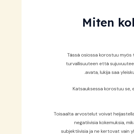
Miten ko
Tässä osiossa korostuu myös t
turvallisuuteen että sujuvuuteen
avata, lukija saa ylei
Katsauksessa korostuu se, e
Toisaalta arvostelut voivat heijastel
negatiivisia kokemuksia, mik
subjektiivisia ja ne kertovat vain