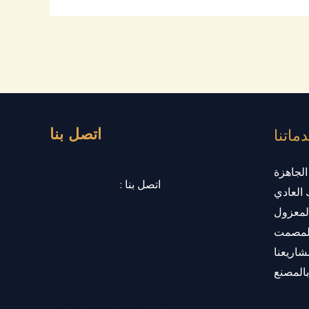
اتصل بنا
ماتنا
الجاهزة
اتصل بنا :
7 1313 100 05
 العادي
info@city-mix.net
المعزول
marketing@city-mix.net
المصمت
المكتب الرئيسي – الرياض – حي
شاريعنا
المشاعل – شارع السبايح رقم
بالمصنع
المبني 6737 / الرقم الفرعي
3551 / الرمز البريدي 14344