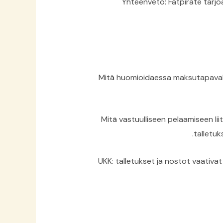
Yhteenveto: Fatpirate tarj
Mitä huomioidaessa maksutapavalinn
Mitä vastuulliseen pelaamiseen lii
talletuk
UKK: talletukset ja nostot vaativat