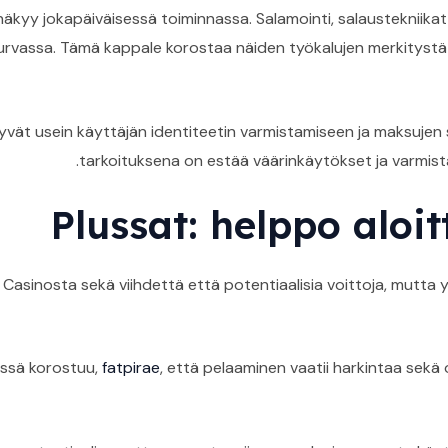
i näkyy jokapäiväisessä toiminnassa. Salamointi, salaustekni
vassa. Tämä kappale korostaa näiden työkalujen merkitystä ja
iittyvät usein käyttäjän identiteetin varmistamiseen ja maksuj
tarkoituksena on estää väärinkäytökset ja varmistaa,
Plussat: helppo aloi
e Casinosta sekä viihdettä että potentiaalisia voittoja, mutta
ssä korostuu,
fatpirae
, että pelaaminen vaatii harkintaa sekä 