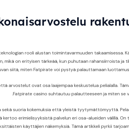
konaisarvostelu rakentu
eknologian rooli alustan toimintavarmuuden takaamisessa. Kä
, mikä on erityisen tärkeää, kun puhutaan rahansiirroista ja tili
skuvan siitä, miten Fatpirate voi pystyä palauttamaan luotta
ttä arvostelut ovat osa laajempaa keskustelua pelialalla. Tämä
Fatpirate casino suhtautuu palautteeseen ja miten se v
la sekä suoria kokemuksia että yleistä tyytymättömyyttä. Pelaa
ä kertoo erimielisyyksistä palvelun eri osa-alueiden välillä. O
 yksittäisten käyttäjien näkemyksiä. Tämä artikkeli pyrkii tarj