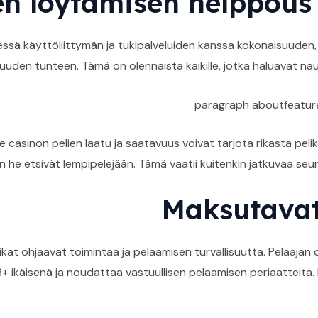
en löytämisen helppous 
sä käyttöliittymän ja tukipalveluiden kanssa kokonaisuuden, 
suuden tunteen. Tämä on olennaista kaikille, jotka haluavat nautti
paragraph aboutfeature
e casinon pelien laatu ja saatavuus voivat tarjota rikasta pel
n he etsivät lempipelejään. Tämä vaatii kuitenkin jatkuvaa seur
Maksutavat 
ikat ohjaavat toimintaa ja pelaamisen turvallisuutta. Pelaajan
8+ ikäisenä ja noudattaa vastuullisen pelaamisen periaatteita.