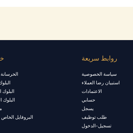
روابط سريعة
خد
سياسة الخصوصية
الخرسانة 
استبيان رضا العملاء
البلوك
الاعتمادات
البلوك 
حسابي
البلوك 
يسجل
م
طلب توظيف
البروفايل الخاص 
تسجيل-الدخول