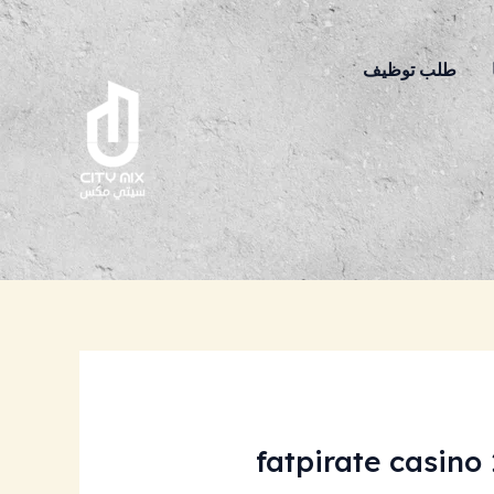
طلب توظيف
fatpirate casin