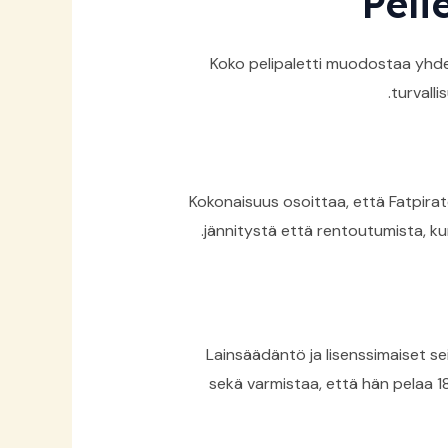
Peli
Koko pelipaletti muodostaa yhdes
turvalli
Kokonaisuus osoittaa, että Fatpirat
jännitystä että rentoutumista, ku
Lainsäädäntö ja lisenssimaiset se
sekä varmistaa, että hän pelaa 1