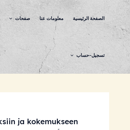
خطي
Post
لى
navigation
الصفحة الرئيسية
معلومات عنا
صفحات
ح
لمحتوى
تسجيل-حساب
ksiin ja kokemukseen