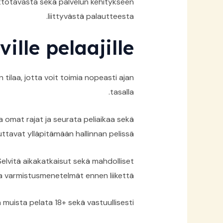
ttötavasta sekä palvelun kehitykseen
liittyvästä palautteesta.
ille pelaajille
ilaa, jotta voit toimia nopeasti ajan
tasalla.
a omat rajat ja seurata peliaikaa sekä
uttavat ylläpitämään hallinnan pelissä.
Selvitä aikakatkaisut sekä mahdolliset
ja varmistusmenetelmät ennen liikettä.
 muista pelata 18+ sekä vastuullisesti.