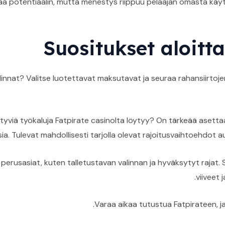
oaa potentiaalin, mutta menestys riippuu pelaajan omasta käy
Suositukset aloittav
at? Valitse luotettavat maksutavat ja seuraa rahansiirtojen t
ttyviä työkaluja Fatpirate casinolta löytyy? On tärkeää asetta
sia. Tulevat mahdollisesti tarjolla olevat rajoitusvaihtoehdot a
 perusasiat, kuten talletustavan valinnan ja hyväksytyt rajat. 
viiveet 
Varaa aikaa tutustua Fatpirateen, ja