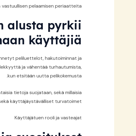
vastuullisen pelaamisen periaatteita.
 alusta pyrkii
aan käyttäjiä
netyt peliluettelot, hakutoiminnat ja
lekkyyttä ja vähentää turhautumista,
kun etsitään uutta pelikokemusta.
aisia tietoja suojataan, sekä millaisia
ekä käyttäjäystävälliset turvatoimet.
Käyttäjätuen rooli ja vasteajat