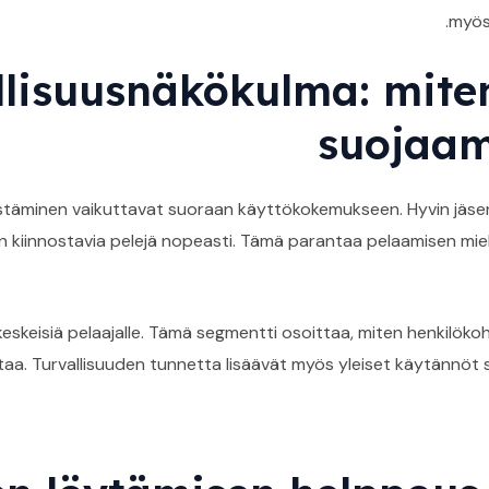
myös 
llisuusnäkökulma: miten
suojaam
jestäminen vaikuttavat suoraan käyttökokemukseen. Hyvin jäsen
n kiinnostavia pelejä nopeasti. Tämä parantaa pelaamisen mie
keskeisiä pelaajalle. Tämä segmentti osoittaa, miten henkilökoht
aa. Turvallisuuden tunnetta lisäävät myös yleiset käytännöt s