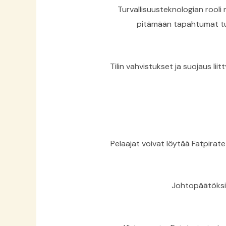
Turvallisuusteknologian rool
pitämään tapahtumat tur
Tilin vahvistukset ja suojaus l
Pelaajat voivat löytää Fatpirat
Johtopäätöksi